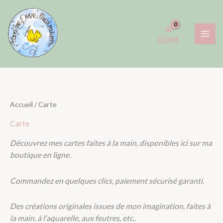
Aller
1
7
3
3
2
1
1
6
3
au
p
p
p
p
0
p
p
p
p
contenu
r
r
r
r
p
r
r
r
r
0,00
€
o
o
o
o
r
o
o
o
o
d
d
d
d
o
d
d
d
d
u
u
u
u
d
u
u
u
u
i
i
i
i
u
i
i
i
i
Accueil
/ Carte
t
t
t
t
i
t
t
t
t
Carte
s
s
s
t
s
s
Découvrez mes cartes faites à la main, disponibles ici sur ma
s
boutique en ligne.
Commandez en quelques clics, paiement sécurisé garanti.
Des créations originales issues de mon imagination, faites à
la main, à l’aquarelle, aux feutres, etc..